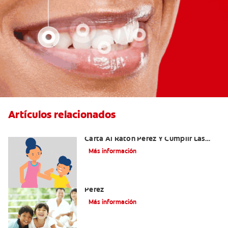
Artículos relacionados
Ideas Recomendadas Para Escribir La
Carta Al Ratón Pérez Y Cumplir Las
Fantasías De Su Hijo/A
Más información
Cómo Montar Un Kit Del Ratoncito
Pérez
Más información