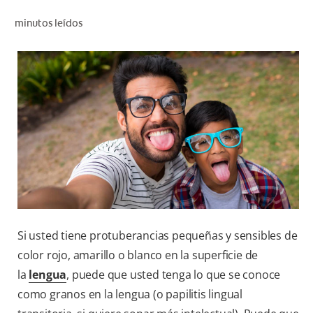
CHEQUEO DE SALUD BUCAL
minutos leídos
SELECCIÓN DE PRODUCTOS
PARA PROFESIONALES
CUPONES
CO (ES)
SUSCRÍBETE
Si usted tiene protuberancias pequeñas y sensibles de
color rojo, amarillo o blanco en la superficie de
la
lengua
, puede que usted tenga lo que se conoce
como granos en la lengua (o papilitis lingual