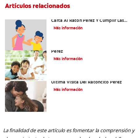
Artículos relacionados
Ideas Recomendadas Para Escribir La
Carta Al Ratón Pérez Y Cumplir Las
Fantasías De Su Hijo/A
Más información
Cómo Montar Un Kit Del Ratoncito
Pérez
Más información
Adiós Dientes De Leche: Celebrando La
Última Visita Del Ratoncito Pérez
Más información
La finalidad de este artículo es fomentar la comprensión y