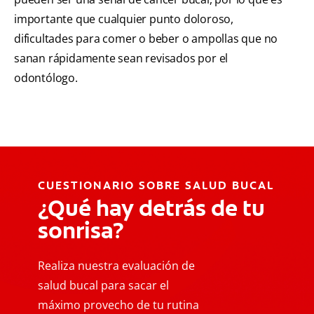
importante que cualquier punto doloroso,
dificultades para comer o beber o ampollas que no
sanan rápidamente sean revisados por el
odontólogo.
CUESTIONARIO SOBRE SALUD BUCAL
¿Qué hay detrás de tu
sonrisa?
Realiza nuestra evaluación de
salud bucal para sacar el
máximo provecho de tu rutina