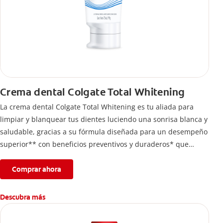
Crema dental Colgate Total Whitening
La crema dental Colgate Total Whitening es tu aliada para
limpiar y blanquear tus dientes luciendo una sonrisa blanca y
saludable, gracias a su fórmula diseñada para un desempeño
superior** con beneficios preventivos y duraderos* que
ayuda a remover manchas en los dientes. *Con el cepillado 2
veces por día y uso continuo por 4 semanas. **vs. Crema
Comprar ahora
dental con flúor sin ingrediente antibacterial.
Descubra más