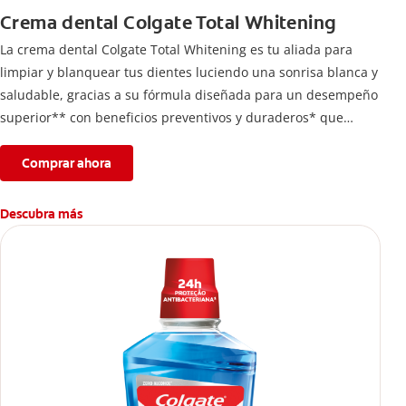
Crema dental Colgate Total Whitening
La crema dental Colgate Total Whitening es tu aliada para
limpiar y blanquear tus dientes luciendo una sonrisa blanca y
saludable, gracias a su fórmula diseñada para un desempeño
superior** con beneficios preventivos y duraderos* que
ayuda a remover manchas en los dientes. *Con el cepillado 2
veces por día y uso continuo por 4 semanas. **vs. Crema
Comprar ahora
dental con flúor sin ingrediente antibacterial.
Descubra más