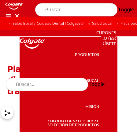
Toggle
Salud Bucal y Cuidado Dental | Colgate®
Salud bucal
Placa bac
PARA PROFESIONALES
CUPONES
CO (ES)
SUSCRÍBETE
PRODUCTOS
PRODUCTOS
Placa bacteriana en los
dientes: Causas y
SALUD BUCAL
Toggle
SALUD BUCAL
tratamiento
MISIÓN
CHEQUEO DE SALUD BUCAL
MISIÓN
SELECCIÓN DE PRODUCTOS