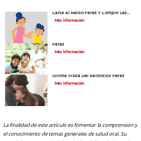
Ideas Recomendadas Para Escribir La
Carta Al Ratón Pérez Y Cumplir Las
Fantasías De Su Hijo/A
Más información
Cómo Montar Un Kit Del Ratoncito
Pérez
Más información
Adiós Dientes De Leche: Celebrando La
Última Visita Del Ratoncito Pérez
Más información
La finalidad de este artículo es fomentar la comprensión y
el conocimiento de temas generales de salud oral. Su