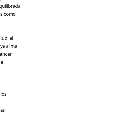
quilibrada
les como
ud, el
ye al mal
cáncer
re
 los
las