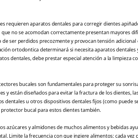
s requieren aparatos dentales para corregir dientes apiñad
tes que no se acomodan correctamente presentan mayores dif
o de ser perdidos precozmente y provocan tensión adicional 
ción ortodontica determinará si necesita aparatos dentales 
atos dentales, debe prestar especial atención a la limpieza c
otectores bucales son fundamentales para proteger su sonrisa
 y están diseñados para evitar la fractura de los dientes, la
atos dentales u otros dispositivos dentales fijos (como puede s
 protector bucal para estos dientes también.
 Los azúcares y almidones de muchos alimentos y bebidas ayu
al. Limite la frecuencia con que ingiere alimentos: cada vez 