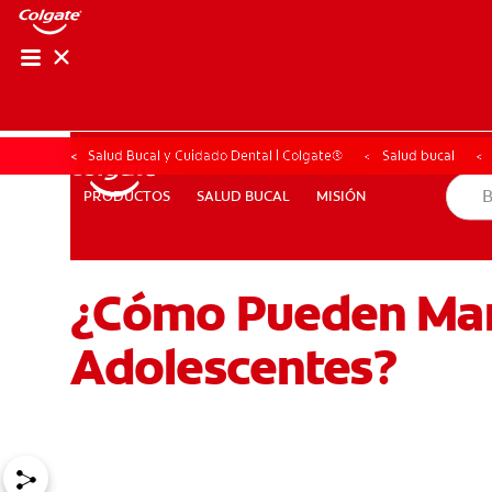
CHEQUEO DE SAL
CHEQUEO DE 
Salud Bucal y Cuidado Dental | Colgate®
Salud bucal
SALUD BUCAL
MISIÓN
PRODUCTOS
PRODUCTOS
SALUD BUCAL
MISIÓN
¿Cómo Pueden Mant
PARA PROFESIONALES
CUPONES
CO (ES)
SUSCRÍ
Adolescentes?