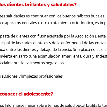
s dientes brillantes y saludables?
tes saludables es continuar con los buenos hábitos bucales
lice aparatos dentales u otro tratamiento ortodontico, es imp
 pasta de dientes con flúor aceptada por la Asociación Denta
incipal de las caries dentales y de la enfermedad de las encías
ada entre los dientes y debajo de la encía. Si la placa no se el
nvierta en sarro (una acumulación amarillenta, dura y antiest
ecialmente, los alimentos pegajosos
 revisiones y limpiezas profesionales
conocer el adolescente?
. Informarse mejor sobre temas de salud bucal facilita la t