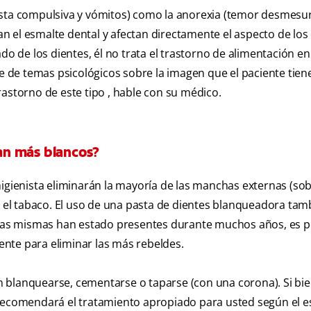
gesta compulsiva y vómitos) como la anorexia (temor desmesu
 el esmalte dental y afectan directamente el aspecto de los 
do de los dientes, él no trata el trastorno de alimentación en 
je de temas psicológicos sobre la imagen que el paciente tiene
rastorno de este tipo , hable con su médico.
an más blancos?
igienista eliminarán la mayoría de las manchas externas (sob
 y el tabaco. El uso de una pasta de dientes blanqueadora tam
i las mismas han estado presentes durante muchos años, es p
nte para eliminar las más rebeldes.
 blanquearse, cementarse o taparse (con una corona). Si bi
 recomendará el tratamiento apropiado para usted según el 