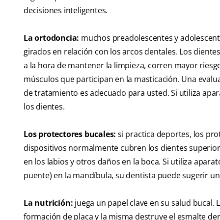
decisiones inteligentes.
La ortodoncia:
muchos preadolescentes y adolescente
girados en relación con los arcos dentales. Los dien
a la hora de mantener la limpieza, corren mayor riesg
músculos que participan en la masticación. Una evalua
de tratamiento es adecuado para usted. Si utiliza apar
los dientes.
Los protectores bucales:
si practica deportes, los pr
dispositivos normalmente cubren los dientes superiores
en los labios y otros daños en la boca. Si utiliza apar
puente) en la mandíbula, su dentista puede sugerir un
La nutrición:
juega un papel clave en su salud bucal.
formación de placa y la misma destruye el esmalte dent