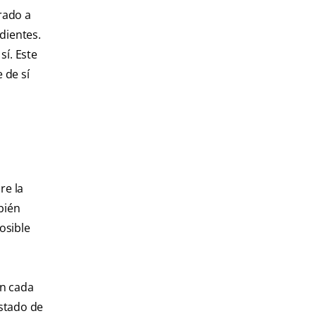
rado a
dientes.
sí. Este
 de sí
re la
bién
osible
en cada
estado de