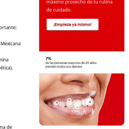
máximo provecho de tu rutina
de cuidado.
¡Empieza ya mismo!
ortante:
l Mexicana
.
imina
ética).
oma de