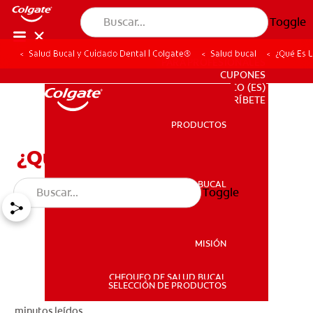
Toggle
Salud Bucal y Cuidado Dental | Colgate®
Salud bucal
¿Qué Es 
PARA PROFESIONALES
CUPONES
CO (ES)
SUSCRÍBETE
PRODUCTOS
PRODUCTOS
¿Qué Es La Ortodoncia?
SALUD BUCAL
Toggle
SALUD BUCAL
MISIÓN
CHEQUEO DE SALUD BUCAL
MISIÓN
SELECCIÓN DE PRODUCTOS
minutos leídos