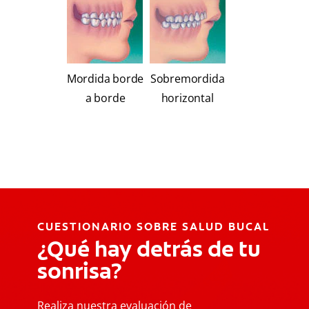
Mordida borde
Sobremordida
a borde
horizontal
CUESTIONARIO SOBRE SALUD BUCAL
¿Qué hay detrás de tu
sonrisa?
Realiza nuestra evaluación de