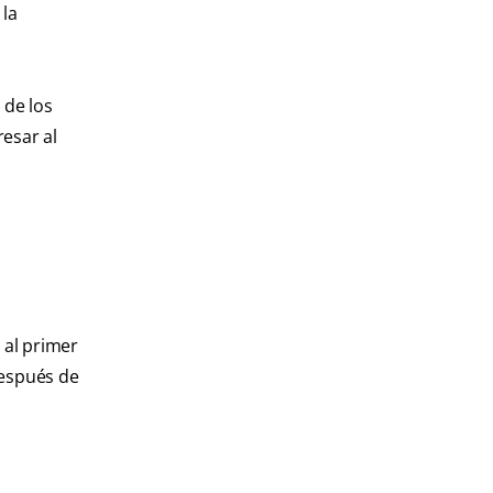
 la
 de los
resar al
 al primer
después de