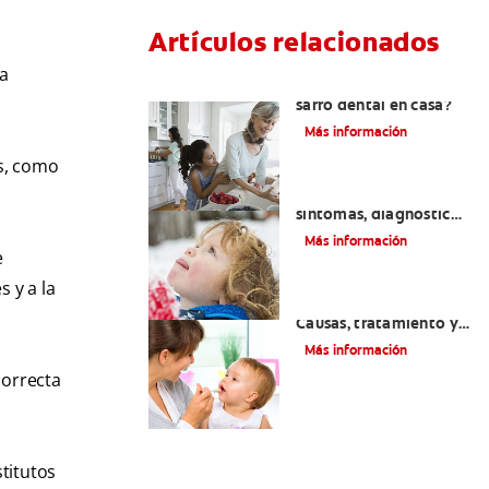
Artículos relacionados
ua
¿Se puede eliminar el
sarro dental en casa?
Más información
es, como
Macroglosia: Causas,
síntomas, diagnóstico
y tratamiento
Más información
e
s y a la
Dientes sin esmalte:
Causas, tratamiento y
cuidado
Más información
 correcta
titutos