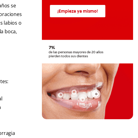
años se
¡Empieza ya mismo!
foraciones
s labios o
la boca,
tes:
al
a
orragia