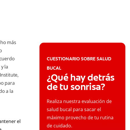
cho más
o
acuerdo
CUESTIONARIO SOBRE SALUD
y la
BUCAL
¿Qué hay detrás
nstitute,
po para
de tu sonrisa?
do a la
Realiza nuestra evaluación de
salud bucal para sacar el
máximo provecho de tu rutina
antener el
de cuidado.
e