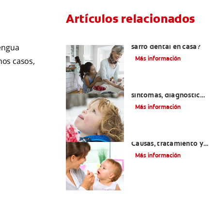
Artículos relacionados
¿Se puede eliminar el
sarro dental en casa?
lengua
Más información
nos casos,
Macroglosia: Causas,
síntomas, diagnóstico
y tratamiento
Más información
Dientes sin esmalte:
Causas, tratamiento y
cuidado
Más información