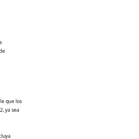
s
ede
le que los
2, ya sea
cluya