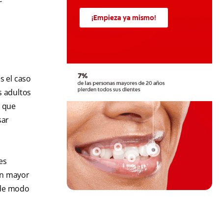
¡Empieza ya mismo!
s el caso
s adultos
o que
sar
es
un mayor
 de modo