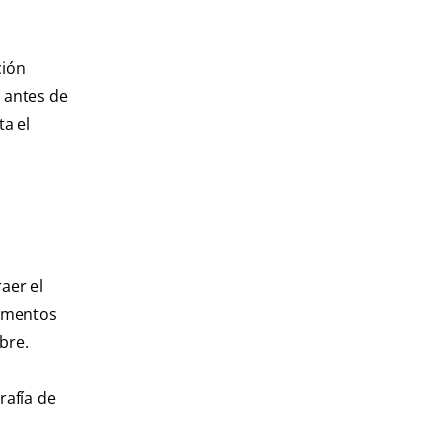
ción
r antes de
a el
aer el
camentos
bre.
rafía de