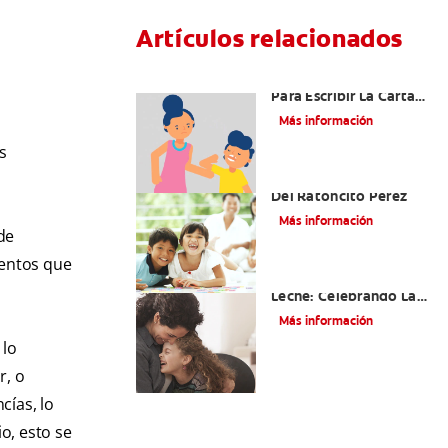
Artículos relacionados
Ideas Recomendadas
Para Escribir La Carta
Al Ratón Pérez Y
Más información
Cumplir Las Fantasías
De Su Hijo/A
s
Cómo Montar Un Kit
Del Ratoncito Pérez
Más información
de
mentos que
Adiós Dientes De
Leche: Celebrando La
Última Visita Del
Más información
Ratoncito Pérez
 lo
r, o
cías, lo
o, esto se