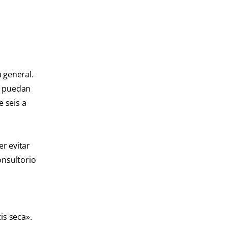
 general.
e puedan
e seis a
er evitar
onsultorio
is seca».