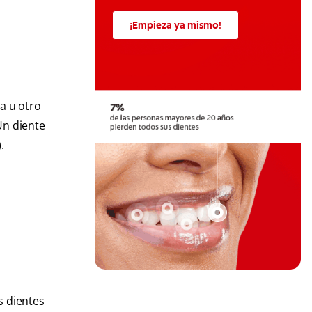
¡Empieza ya mismo!
a u otro
Un diente
.
s dientes