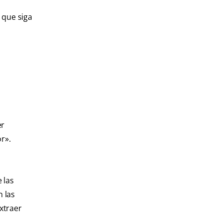
 que siga
er
r».
 las
n las
xtraer