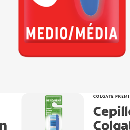
COLGATE PREMI
Cepil
an
Colga