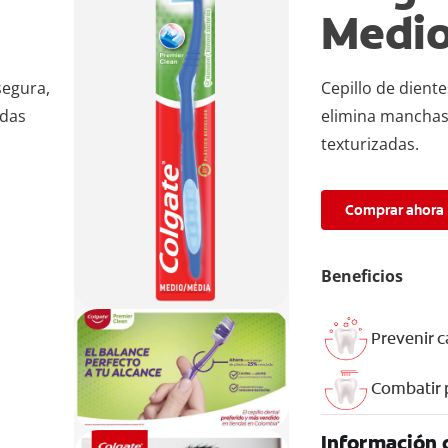
Medi
segura,
Cepillo de dient
rdas
elimina manchas 
texturizadas.
Comprar ahora
Beneficios
Prevenir c
Combatir 
Información 