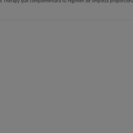
cías Therapy que complementará tu régimen de limpieza proporcion