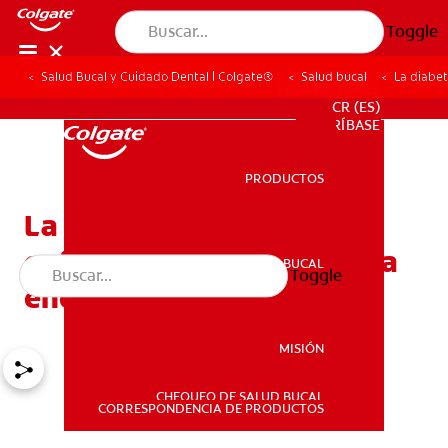
Toggle
Salud Bucal y Cuidado Dental | Colgate®
Salud bucal
La diabe
PROMOCIONES
CR (ES)
SUSCRÍBASE
PRODUCTOS
PRODUCTOS
La diabetes y otras
enfermedades del sistema
SALUD BUCAL
Toggle
SALUD BUCAL
endocrino
MISIÓN
CHEQUEO DE SALUD BUCAL
MISIÓN
CORRESPONDENCIA DE PRODUCTOS