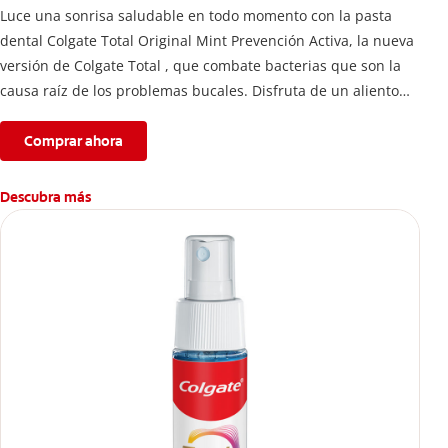
Luce una sonrisa saludable en todo momento con la pasta
dental Colgate Total Original Mint Prevención Activa, la nueva
versión de Colgate Total , que combate bacterias que son la
causa raíz de los problemas bucales. Disfruta de un aliento
fresco y mantén una salud bucal completa, gracias a la nueva
fórmula con desempeño superior**** de la pasta de dientes
Comprar ahora
Colgate Total que te ofrece 24 horas** de protección
antibacterial.
Descubra más
****Vs crema dental regular con flúor sin ingrediente
antibacterial.
**Con el cepillado 2 veces por día y uso continuo por 4
semanas.