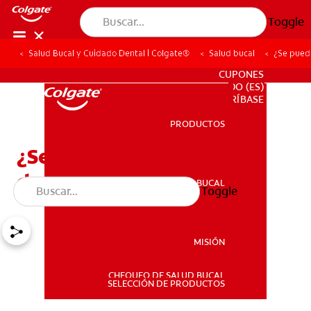
Toggle
Salud Bucal y Cuidado Dental | Colgate®
Salud bucal
¿Se pued
PARA PROFESIONALES
CUPONES
DO (ES)
SUSCRÍBASE
PRODUCTOS
PRODUCTOS
¿Se puede consumir
demasiado flúor?
SALUD BUCAL
Toggle
SALUD BUCAL
MISIÓN
CHEQUEO DE SALUD BUCAL
MISIÓN
SELECCIÓN DE PRODUCTOS