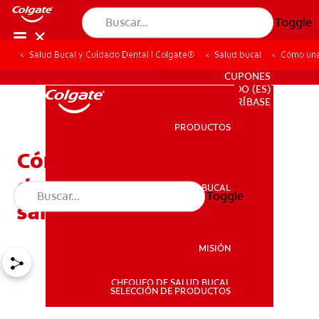
Toggle
Salud Bucal y Cuidado Dental | Colgate®
Salud bucal
Cómo una
PARA PROFESIONALES
CUPONES
DO (ES)
SUSCRÍBASE
PRODUCTOS
PRODUCTOS
Cómo una mala higiene
dental puede afectar su
SALUD BUCAL
Toggle
SALUD BUCAL
salud general
MISIÓN
CHEQUEO DE SALUD BUCAL
MISIÓN
SELECCIÓN DE PRODUCTOS