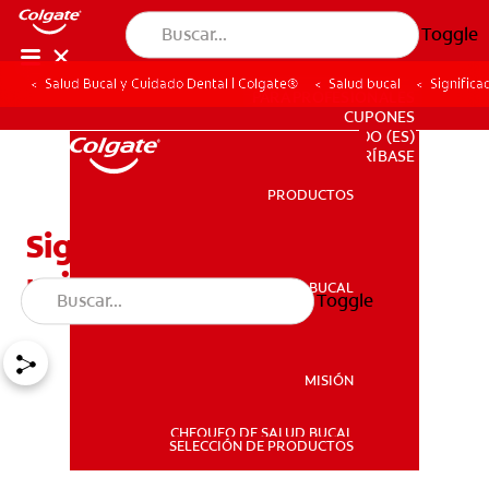
Toggle
Salud Bucal y Cuidado Dental | Colgate®
Salud bucal
Significa
PARA PROFESIONALES
CUPONES
DO (ES)
SUSCRÍBASE
PRODUCTOS
PRODUCTOS
Significado de las encías
rojas en mujeres
SALUD BUCAL
Toggle
SALUD BUCAL
MISIÓN
CHEQUEO DE SALUD BUCAL
MISIÓN
SELECCIÓN DE PRODUCTOS