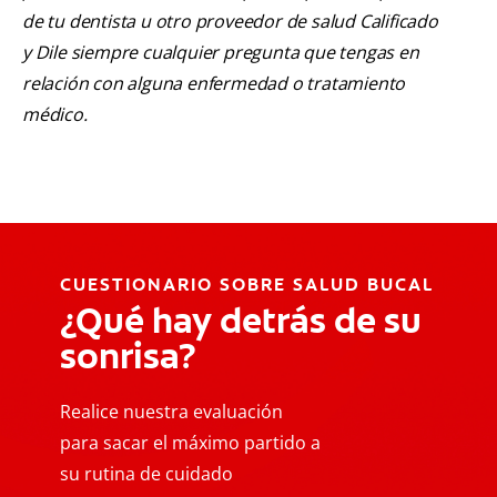
de tu dentista u otro proveedor de salud Calificado
y Dile siempre cualquier pregunta que tengas en
relación con alguna enfermedad o tratamiento
médico.
CUESTIONARIO SOBRE SALUD BUCAL
¿Qué hay detrás de su
sonrisa?
Realice nuestra evaluación
para sacar el máximo partido a
su rutina de cuidado