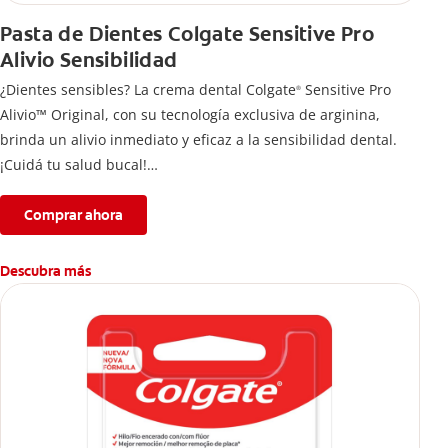
Pasta de Dientes Colgate Sensitive Pro
Alivio Sensibilidad
¿Dientes sensibles? La crema dental Colgate
Sensitive Pro
®
Alivio™ Original, con su tecnología exclusiva de arginina,
brinda un alivio inmediato y eficaz a la sensibilidad dental.
¡Cuidá tu salud bucal!
Si quieres evitar esa sensación incómoda en los dientes, usa
la crema de dientes Colgate
Sensitive Pro Alivio™ Original
Comprar ahora
®
para un alivio instantáneo* y duradero causado por la
sensibilidad dental.
Descubra más
*Con aplicación directa, masajeando por un minuto en cada
diente sensible.