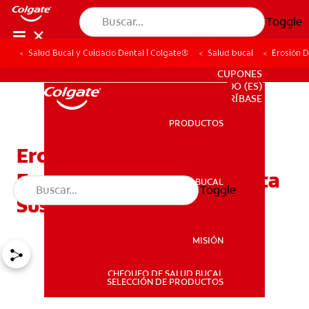
Toggle
Salud Bucal y Cuidado Dental | Colgate®
Salud bucal
Erosión D
PARA PROFESIONALES
CUPONES
DO (ES)
SUSCRÍBASE
PRODUCTOS
PRODUCTOS
Erosión Dental: Como La
Erosión Del Esmalte Afecta
SALUD BUCAL
Toggle
SALUD BUCAL
Sus Dientes
MISIÓN
CHEQUEO DE SALUD BUCAL
MISIÓN
SELECCIÓN DE PRODUCTOS