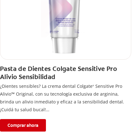
Pasta de Dientes Colgate Sensitive Pro
Alivio Sensibilidad
¿Dientes sensibles? La crema dental Colgate
Sensitive Pro
®
Alivio™ Original, con su tecnología exclusiva de arginina,
brinda un alivio inmediato y eficaz a la sensibilidad dental.
¡Cuidá tu salud bucal!
Si quieres evitar esa sensación incómoda en los dientes, usa
la crema de dientes Colgate
Sensitive Pro Alivio™ Original
Comprar ahora
®
para un alivio instantáneo* y duradero causado por la