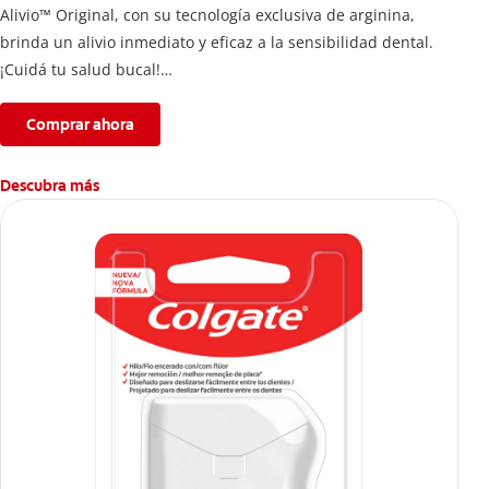
Alivio™ Original, con su tecnología exclusiva de arginina,
brinda un alivio inmediato y eficaz a la sensibilidad dental.
¡Cuidá tu salud bucal!
Si quieres evitar esa sensación incómoda en los dientes, usa
la crema de dientes Colgate
Sensitive Pro Alivio™ Original
Comprar ahora
®
para un alivio instantáneo* y duradero causado por la
sensibilidad dental.
Descubra más
*Con aplicación directa, masajeando por un minuto en cada
diente sensible.