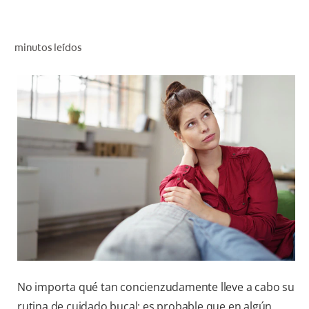
CHEQUEO DE SALUD BUCAL
SELECCIÓN DE PRODUCTOS
minutos leídos
PARA PROFESIONALES
CUPONES
DO (ES)
SUSCRÍBASE
No importa qué tan concienzudamente lleve a cabo su
rutina de cuidado bucal: es probable que en algún