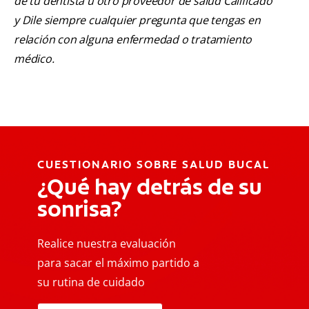
de tu dentista u otro proveedor de salud Calificado
y Dile siempre cualquier pregunta que tengas en
relación con alguna enfermedad o tratamiento
médico.
CUESTIONARIO SOBRE SALUD BUCAL
¿Qué hay detrás de su
sonrisa?
Realice nuestra evaluación
para sacar el máximo partido a
su rutina de cuidado