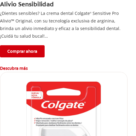
Alivio Sensibilidad
¿Dientes sensibles? La crema dental Colgate
Sensitive Pro
®
Alivio™ Original, con su tecnología exclusiva de arginina,
brinda un alivio inmediato y eficaz a la sensibilidad dental.
¡Cuidá tu salud bucal!
Si quieres evitar esa sensación incómoda en los dientes, usa
la crema de dientes Colgate
Sensitive Pro Alivio™ Original
Comprar ahora
®
para un alivio instantáneo* y duradero causado por la
sensibilidad dental.
Descubra más
*Con aplicación directa, masajeando por un minuto en cada
diente sensible.