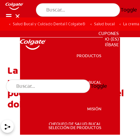
Toggle
Salud Bucal y Cuidado Dental | Colgate®
Salud bucal
La crema 
PARA PROFESIONALES
CUPONES
DO (ES)
SUSCRÍBASE
PRODUCTOS
PRODUCTOS
La crema dental
paradientes sensibles
SALUD BUCAL
Toggle
SALUD BUCAL
puede ayudarle a aliviar el
dolor
MISIÓN
CHEQUEO DE SALUD BUCAL
MISIÓN
SELECCIÓN DE PRODUCTOS