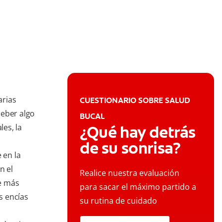
arias
CUESTIONARIO SOBRE SALUD
beber algo
BUCAL
les, la
¿Qué hay detrás
de su sonrisa?
 en la
n el
Realice nuestra evaluación
e más
para sacar el máximo partido a
s encías
su rutina de cuidado