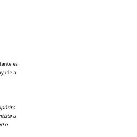
tante es
 ayude a
opósito
ntista u
ad o