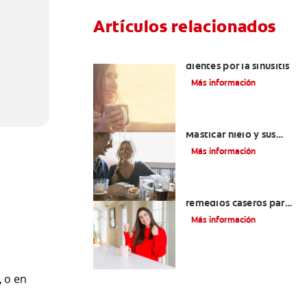
Artículos relacionados
Aliviar el dolor de los
dientes por la sinusitis
Más información
Placeres culposos:
Masticar hielo y sus
dientes
Más información
Tratamiento y
remedios caseros para
aliviar el dolor de
Más información
dientes
, o en