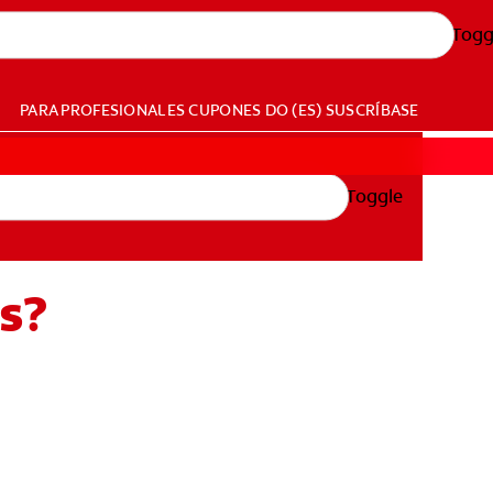
Togg
PARA PROFESIONALES
CUPONES
DO (ES)
SUSCRÍBASE
Toggle
es?