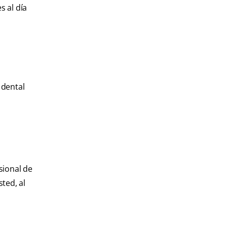
s al día
 dental
sional de
ted, al