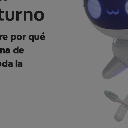
cturno
re por qué
na de
oda la