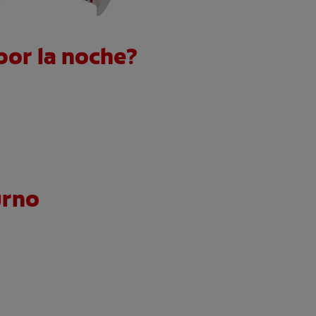
por la noche?
urno