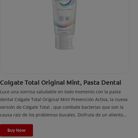
Colgate Total Original Mint, Pasta Dental
Luce una sonrisa saludable en todo momento con la pasta
dental Colgate Total Original Mint Prevención Activa, la nueva
versión de Colgate Total , que combate bacterias que son la
causa raíz de los problemas bucales. Disfruta de un aliento
fresco y mantén una salud bucal completa, gracias a la nueva
fórmula con desempeño superior**** de la pasta de dientes
Buy Now
Colgate Total que te ofrece 24 horas** de protección