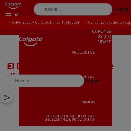
Toggle
Salud Bucal y Cuidado Dental | Colgate®
Comienza la rutina de cepi
PARA PROFESIONALES
CUPONES
DO (ES)
SUSCRÍBASE
PRODUCTOS
PRODUCTOS
El Desafío de cepillado de
dientes de 21 días
SALUD BUCAL
Toggle
SALUD BUCAL
MISIÓN
CHEQUEO DE SALUD BUCAL
MISIÓN
SELECCIÓN DE PRODUCTOS