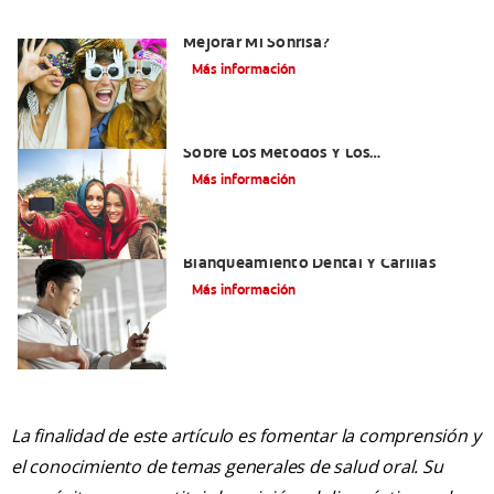
¿Existen Otras Alternativas Para
Mejorar Mi Sonrisa?
Más información
¿Qué Es El Adhesivo Dental? Detalles
Sobre Los Métodos Y Los
Procedimientos Del Adhesivo Dental
Más información
Mejorando Mi Sonrisa.
Blanqueamiento Dental Y Carillas
Más información
La finalidad de este artículo es fomentar la comprensión y
el conocimiento de temas generales de salud oral. Su