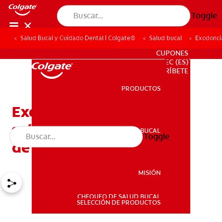
Toggle
Salud Bucal y Cuidado Dental | Colgate®
Salud bucal
Exodoncia
PARA PROFESIONALES
CUPONES
EC (ES)
SUSCRÍBETE
PRODUCTOS
PRODUCTOS
Exodoncia: Lo que debe
saber sobre la extracción
SALUD BUCAL
Toggle
SALUD BUCAL
de dientes
MISIÓN
CHEQUEO DE SALUD BUCAL
MISIÓN
SELECCIÓN DE PRODUCTOS