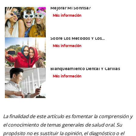
¿Existen Otras Alternativas Para
Mejorar Mi Sonrisa?
Más información
¿Qué Es El Adhesivo Dental? Detalles
Sobre Los Métodos Y Los
Procedimientos Del Adhesivo Dental
Más información
Mejorando Mi Sonrisa.
Blanqueamiento Dental Y Carillas
Más información
La finalidad de este artículo es fomentar la comprensión y
el conocimiento de temas generales de salud oral. Su
propósito no es sustituir la opinión, el diagnóstico o el