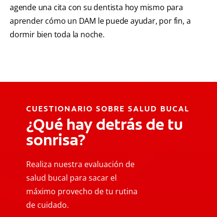
agende una cita con su dentista hoy mismo para
aprender cómo un DAM le puede ayudar, por fin, a
dormir bien toda la noche.
CUESTIONARIO SOBRE SALUD BUCAL
¿Qué hay detrás de tu
sonrisa?
Realiza nuestra evaluación de
salud bucal para sacar el
máximo provecho de tu rutina
de cuidado.