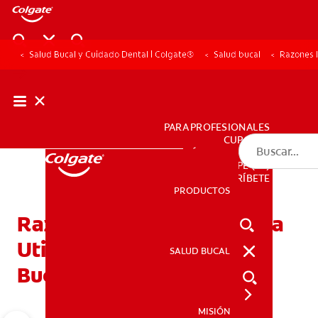
Salud Bucal y Cuidado Dental | Colgate®
Salud bucal
Razones I
PARA PROFESIONALES
CUPONES
DÓNDE COMPRAR
PE (ES)
SUSCRÍBETE
PRODUCTOS
PRODUCTOS
Razones Importantes Para
Utilizar Los Protectores
SALUD BUCAL
SALUD BUCAL
Bucales
MISIÓN