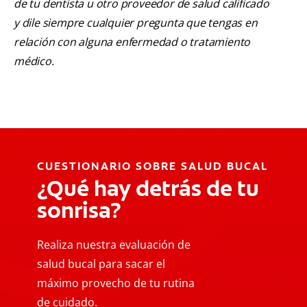
de tu dentista u otro proveedor de salud calificado
y dile siempre cualquier pregunta que tengas en
relación con alguna enfermedad o tratamiento
médico.
CUESTIONARIO SOBRE SALUD BUCAL
¿Qué hay detrás de tu
sonrisa?
Realiza nuestra evaluación de
salud bucal para sacar el
máximo provecho de tu rutina
de cuidado.