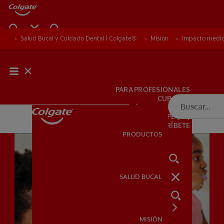
Salud Bucal y Cuidado Dental | Colgate®
Salud Bucal y Cuidado Dental | Colgate®
Misión
Misión
Impacto medi
Impacto medi
PARA PROFESIONALES
CUPONES
DÓNDE COMPRAR
PE (ES)
SUSCRÍBETE
PRODUCTOS
PRODUCTOS
SALUD BUCAL
SALUD BUCAL
MISIÓN