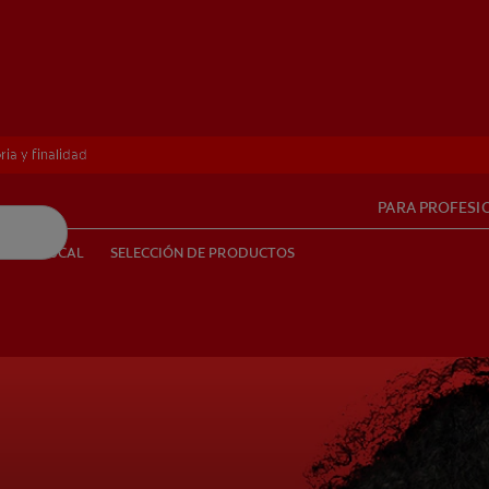
ria y finalidad
ria y finalidad
PARA PROFESI
UD BUCAL
SELECCIÓN DE PRODUCTOS
SALUD BUCAL
SELECCIÓN DE PRODUCTOS
PE (ES)
SUSCRÍBETE