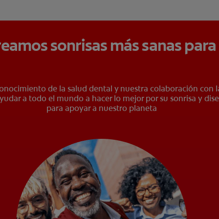
eamos sonrisas más sanas para
conocimiento de la salud dental y nuestra colaboración con l
yudar a todo el mundo a hacer lo mejor por su sonrisa y dise
para apoyar a nuestro planeta