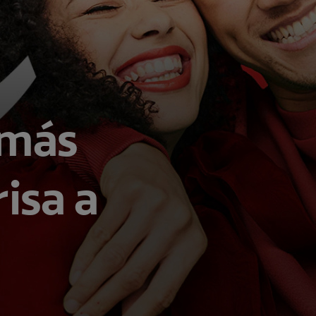
 más
risa a