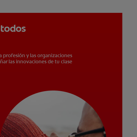
 todos
a profesión y las organizaciones
ñar las innovaciones de tu clase