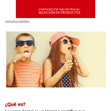
CHEQUEO DE SALUD BUCAL
MISIÓN
SELECCIÓN DE PRODUCTOS
minutos leídos
CHEQUEO DE SALUD BUCAL
SELECCIÓN DE PRODUCTOS
PARA PROFESIONALES
CUPONES
DÓNDE COMPRAR
PE (ES)
SUSCRÍBETE
¿Qué es?