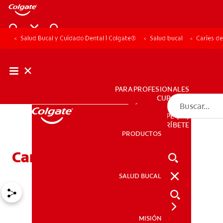
Salud Bucal y Cuidado Dental | Colgate®
Salud bucal
Caries de
PARA PROFESIONALES
CUPONES
DÓNDE COMPRAR
PE (ES)
SUSCRÍBETE
PRODUCTOS
PRODUCTOS
Caries dentales
SALUD BUCAL
SALUD BUCAL
MISIÓN