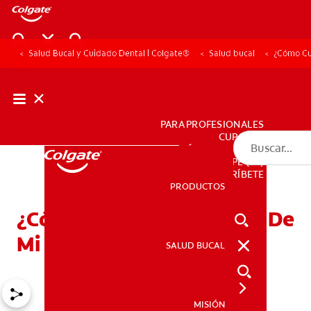
Salud Bucal y Cuidado Dental | Colgate®
Salud bucal
¿Cómo Cu
PARA PROFESIONALES
CUPONES
DÓNDE COMPRAR
PE (ES)
SUSCRÍBETE
PRODUCTOS
PRODUCTOS
¿Cómo Cuido Los Dientes De
Mi Niño Pequeño?
SALUD BUCAL
SALUD BUCAL
MISIÓN