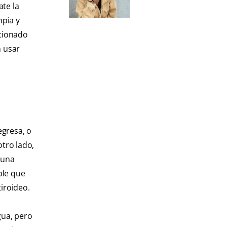
te la
mpia y
acionado
n usar
egresa, o
otro lado,
 una
ble que
iroideo.
gua, pero