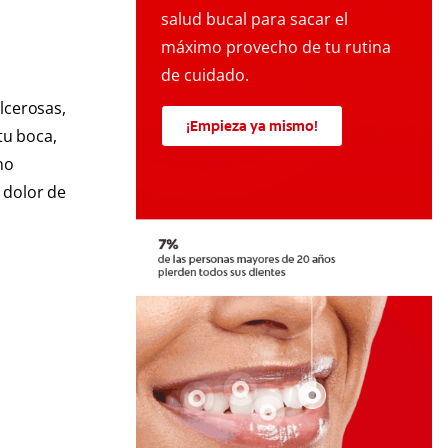
salud bucal para sacar el
máximo provecho de tu rutina
de cuidado.
lcerosas,
¡Empieza ya mismo!
tu boca,
no
 dolor de