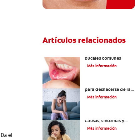
Artículos relacionados
Ocho infecciones
bucales comunes
Más información
6 maneras naturales
para deshacerse de las
lesiones bucales
Más información
Queilitis angular:
Causas, síntomas y
tratamientos
Más información
 Da el