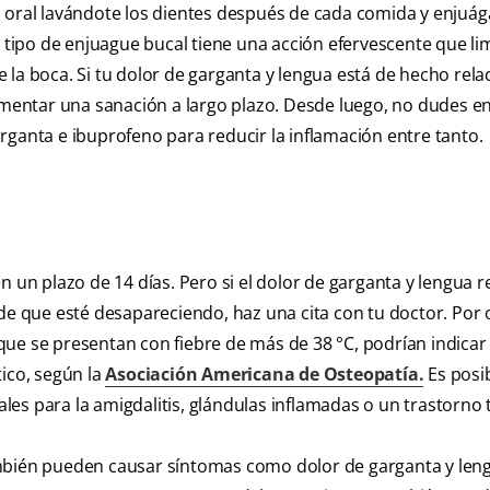
 oral lavándote los dientes después de cada comida y enjuága
 tipo de enjuague bucal tiene una acción efervescente que li
 de la boca. Si tu dolor de garganta y lengua está de hecho rel
fomentar una sanación a largo plazo. Desde luego, no dudes e
rganta e ibuprofeno para reducir la inflamación entre tanto.
n un plazo de 14 días. Pero si el dolor de garganta y lengua r
de que esté desapareciendo, haz una cita con tu doctor. Por 
que se presentan con fiebre de más de 38 °C, podrían indicar
tico, según la
Asociación Americana de Osteopatía.
Es posi
es para la amigdalitis, glándulas inflamadas o un trastorno t
ambién pueden causar síntomas como dolor de garganta y len