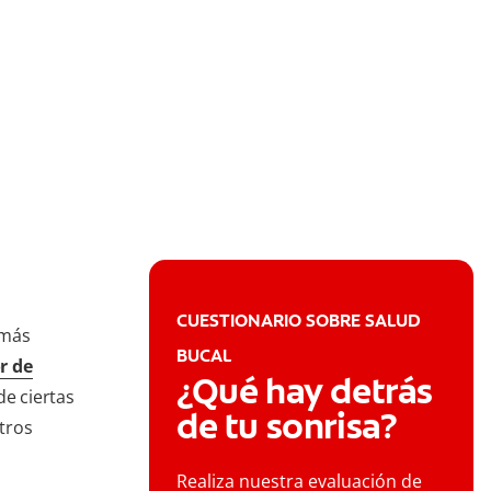
CUESTIONARIO SOBRE SALUD
 más
BUCAL
r de
¿Qué hay detrás
e ciertas
de tu sonrisa?
tros
Realiza nuestra evaluación de