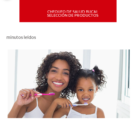
CHEQUEO DE SALUD BUCAL
MISIÓN
SELECCIÓN DE PRODUCTOS
CHEQUEO DE SALUD BUCAL
minutos leídos
SELECCIÓN DE PRODUCTOS
PARA PROFESIONALES
CUPONES
DÓNDE COMPRAR
PE (ES)
SUSCRÍBETE