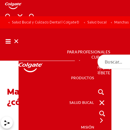
Salud Bucal y Cuidado Dental | Colgate®
Salud bucal
Manchas 
PARA PROFESIONALES
CUPONES
DÓNDE COMPRAR
PE (ES)
SUSCRÍBETE
PRODUCTOS
PRODUCTOS
Manchas en los dientes:
¿cómo se dan?
SALUD BUCAL
SALUD BUCAL
MISIÓN