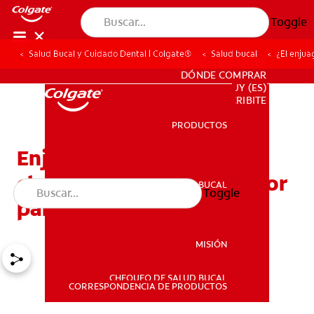
Toggle
Salud Bucal y Cuidado Dental | Colgate®
Salud bucal
¿El enjua
PARA PROFESIONALES
DÓNDE COMPRAR
UY (ES)
SUSCRIBITE
PRODUCTOS
PRODUCTOS
Enjuagues bucales con
clorhexidina: ¿Son lo mejor
SALUD BUCAL
Toggle
SALUD BUCAL
para usted?
MISIÓN
CHEQUEO DE SALUD BUCAL
MISIÓN
CORRESPONDENCIA DE PRODUCTOS