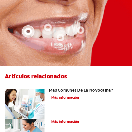
Artículos relacionados
¿Cuáles Son Los Efectos Secundarios
Más Comunes De La Novocaína?
Más información
¿Qué es el óxido nitroso?
Más información