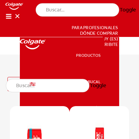
Toggle
PARA PROFESIONALES
DÓNDE COMPRAR
UY (ES)
SUSCRIBITE
PRODUCTOS
PRODUCTOS
Productos para niños
SALUD BUCAL
Filtro
Toggle
SALUD BUCAL
MISIÓN
CHEQUEO DE SALUD BUCAL
MISIÓN
CORRESPONDENCIA DE PRODUCTOS