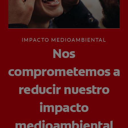
CHEQUEO DE SALUD BUCAL
CORRESPONDENCIA DE PRODUCTOS
IMPACTO MEDIOAMBIENTAL
PARA PROFESIONALES
Nos
DÓNDE COMPRAR
UY (ES)
comprometemos a
SUSCRIBITE
reducir nuestro
impacto
medioambiental