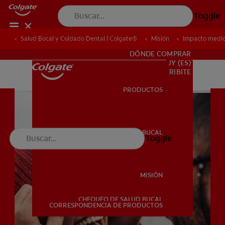
Toggle
Salud Bucal y Cuidado Dental | Colgate®
Salud Bucal y Cuidado Dental | Colgate®
Misión
Misión
Impacto medi
Impacto medi
PARA PROFESIONALES
DÓNDE COMPRAR
UY (ES)
SUSCRIBITE
PRODUCTOS
PRODUCTOS
SALUD BUCAL
Toggle
SALUD BUCAL
MISIÓN
CHEQUEO DE SALUD BUCAL
MISIÓN
CORRESPONDENCIA DE PRODUCTOS