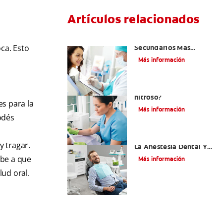
Artículos relacionados
¿Cuáles Son Los Efectos
ca. Esto
Secundarios Más
Comunes De La
Más información
Novocaína?
¿Qué es el óxido
nitroso?
es para la
Más información
odés
Efectos Colaterales De
y tragar.
La Anestesia Dental Y
Causas De Tratamiento
ebe a que
Más información
ud oral.