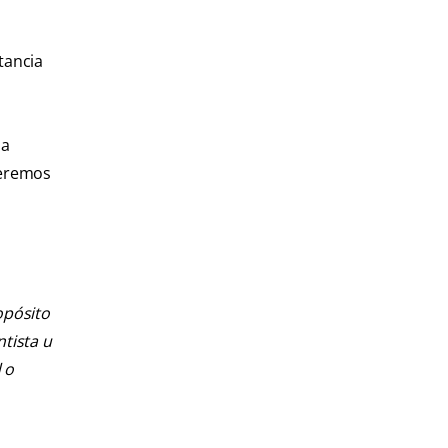
tancia
ma
ueremos
opósito
ntista u
 o