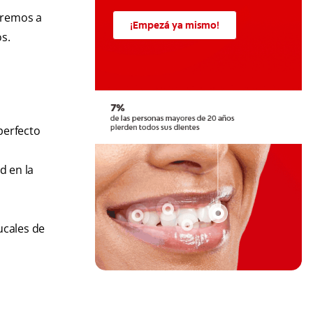
aremos a
¡Empezá ya mismo!
s.
perfecto
d en la
ucales de