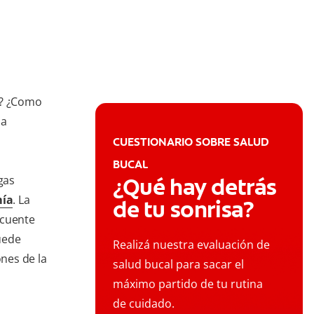
o? ¿Como
la
CUESTIONARIO SOBRE SALUD
BUCAL
gas
¿Qué hay detrás
mía
. La
de tu sonrisa?
ecuente
uede
Realizá nuestra evaluación de
ones de la
salud bucal para sacar el
máximo partido de tu rutina
de cuidado.