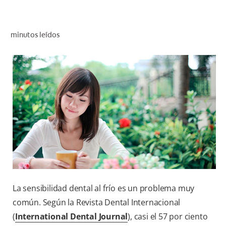
CHEQUEO DE SALUD BUCAL
SELECCIÓN DE PRODUCTOS
minutos leídos
PARA PROFESIONALES
CUPONES
DÓNDE COMPRAR
VE (ES)
SUSCRÍBETE
La sensibilidad dental al frío es un problema muy
común. Según la Revista Dental Internacional
(
International Dental Journal
), casi el 57 por ciento