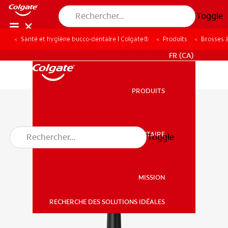
Toggle
Santé et hygiène bucco-dentaire | Colgate®
Produits
Brosses 
POUR LES PROFESSIONNELS
FR (CA)
PRODUITS
PRODUITS
SANTÉ BUCCO-DENTAIRE
Toggle
SANTÉ BUCCO-DENTAIRE
MISSION
RECHERCHE DES SOLUTIONS IDÉALES
MISSION