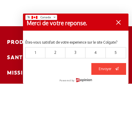
Merci de votre reponse.
PRODUITS
Êtes-vous satisfait de votre experience sur le site Colgate?
1
2
3
4
5
SANTÉ BUCCO-DENTAIRE
Envoyer
MISSION
Powered by
BILAN DE SANTÉ BUCCO-DENTAIRE
RECHERCHE DES SOLUTIONS IDÉALES
COMMUNIQUEZ AVEC NOUS
FR (CA)
https://www.colgateprofessional.ca