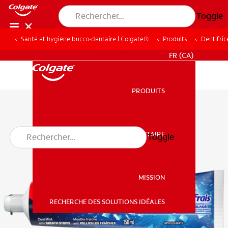
Toggle
Santé et hygiène bucco-dentaire | Colgate®
Produits
Dentifric
POUR LES PROFESSIONNELS
FR (CA)
PRODUITS
PRODUITS
SANTÉ BUCCO-DENTAIRE
Toggle
SANTÉ BUCCO-DENTAIRE
MISSION
RECHERCHE DES SOLUTIONS IDÉALES
MISSION