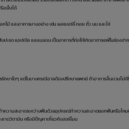
รือเจ็บได้
ไม้ และอาหารบางอย่าง เช่น ผลเบอร์รี่ หอย ถั่ว นม และไข่
 สับปะรด แอปเปิล และเมลอน เป็นอาหารที่ก่อให้เกิดอาการแพ้ในช่องปาก
ารรักษาใดๆ แต่ในบางกรณีอาจต้องปรึกษาแพทย์ ถ้าอาการลิ้นบวมไม่ดีขึ
และทำความสะอาดระหว่างฟันด้วยอุปกรณ์ทำความสะอาดซอกฟันหรือไหมข
ะขาดวิตามิน หรือมีปัญหาเกี่ยวกับฮอร์โมน