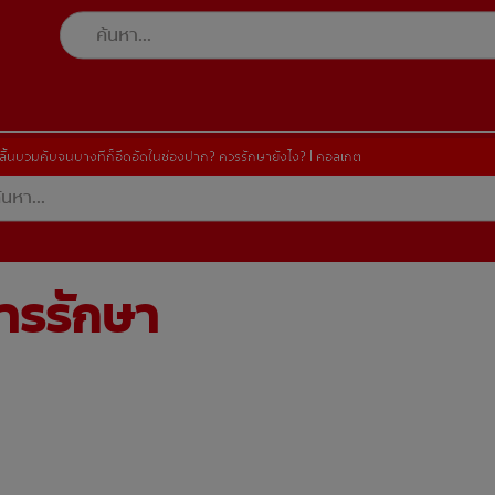
ลิ้นบวมคับจนบางทีก็อึดอัดในช่องปาก? ควรรักษายังไง? | คอลเกต
การรักษา