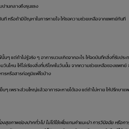
ับปานกลางถึงรุนแรง
์ทันที หรือถ้ามีปัญหาในการหายใจ ให้ขอความช่วยเหลือจากแพทย์ทันที
ั้นๆ แต่ถ้าไม่รู้จริง ๆ อาการบวมเกิดจากอะไร ให้จดบันทึกสิ่งที่รับประ
ันไหน ให้ไล่เรียงสิ่งที่บริโภคในวันนั้น จากความช่วยเหลือของแพทย์ 
ารหรือสารก่อภูมิแพ้ใดบ้าง
จเย็นๆ เพราะส่วนใหญ่แล้วอาการจะหายได้เอง แต่ถ้าไม่หาย ให้ปรึกษาแพท
รื่องสุขภาพช่องปากทั่วไป ไม่ได้ใช้เพื่อแทนคำแนะนำ การวินิจฉัย หรือก