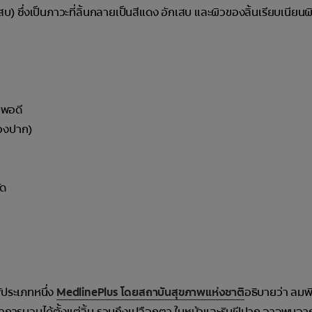
บ) ซึ่งเป็นภาวะที่ลิ้นกลายเป็นสีแดง อักเสบ และผิวของลิ้นเรียบเนียน
่พอดี
่องปาก)
ัด
้ประเภทหนึ่ง
MedlinePlus โดยสถาบันสุขภาพแห่งชาติ
อธิบายว่า ลมพิ
เกิดอาการบวมได้ตั้งแต่ลิ้น รวมถึงเปลือกตา ใบหน้าและริมฝีปาก อาจพบ