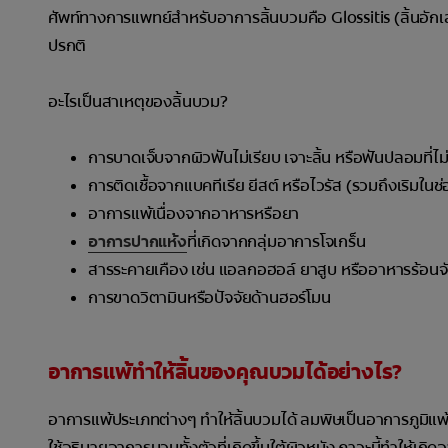
ศัพท์ทางการแพทย์สำหรับอาการลิ้นบวมคือ Glossitis (ลิ้นอักเส
ปรกติ
อะไรเป็นสาเหตุของลิ้นบวม?
การบาดเจ็บจากผิวฟันไม่เรียบ เจาะลิ้น หรือฟันปลอมที่ไม
การติดเชื้อจากแบคทีเรีย ยีสต์ หรือไวรัส (รวมถึงเริมในช
อาการแพ้เนื่องจากอาหารหรือยา
อาการปากแห้ง
ที่เกิดจากกลุ่มอาการโจเกร็น
สารระคายเคือง เช่น แอลกอฮอล์ ยาสูบ หรืออาหารร้อนจ
การขาดวิตามินหรือปัจจัยด้านฮอร์โมน
อาการแพ้ทำให้ลิ้นของคุณบวมได้อย่างไร?
อาการแพ้ประเภทต่างๆ ทำให้ลิ้นบวมได้ ลมพิษเป็นอาการภูมิแพ
ใช้อธิบายอาการบวมทั้งตัวที่เกิดขึ้นใต้ผิวหนัง ภาวะนี้ทำให้