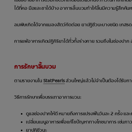
ได้ที่คอ มือและขาได้บ้าง อาการลิ้นบวมทำให้ลิ้นมีความรู้สึกคันห
ลมพิษเกิดได้จากแมลงสัตว์กัดต่อย ยาปฏิชีวนะบางชนิด เกสรดอก
การแพ้อาหารเกิดปฏิกิริยาได้ทั่วทั้งร่างกาย รวมถึงในช่องปาก
การรักษาลิ้นบวม
ตามรายงานใน
StatPearls
ส่วนใหญ่แล้วไม่จำเป็นต้องได้รับก
วิธีการรักษาเพื่อบรรเทาอาการบวม:
ดูแลช่องปากให้ดี หมายถึงการแปรงฟันวันละ 2 ครั้ง 
เปลี่ยนเมนูอาหารเพื่อแก้ไขปัญหาทางโภชนาการ เช่นภาว
ยาปฏิชีวนะ