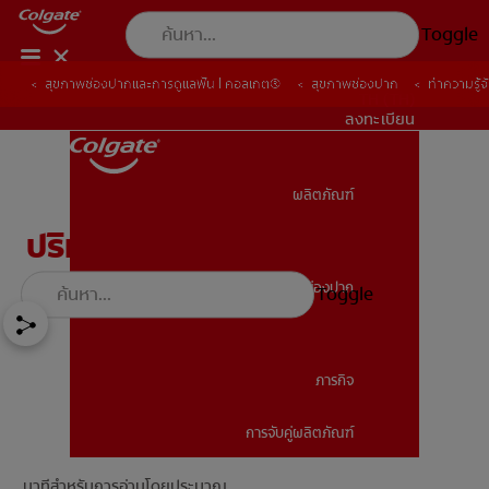
Toggle
สุขภาพช่องปากและการดูแลฟัน | คอลเกต®
สุขภาพช่องปาก
ทำความรู้
TH (TH)
ลงทะเบียน
ผลิตภัณฑ์
ผลิตภัณฑ์
ปริทันตวิทยาเบื้องต้น
สุขภาพช่องปาก
Toggle
สุขภาพช่องปาก
ภารกิจ
การจับคู่ผลิตภัณฑ์
ภารกิจ
นาทีสำหรับการอ่านโดยประมาณ