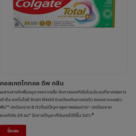
คอลเกตโททอล ดีพ คลีน
ผสานสารขัดฟันอนุภาคขนาดเล็ก จัดการแบคทีเรียในบริเวณที่ยากต่อการ
เข้าถึง เทคโนโลยี Stain Shield ช่วยป้องกันการก่อตัว ของคราบบนผิว
ฟัน** ปกป้องจาก 8 ตัวท็อปปัญหาสุขภาพช่องปาก^ ปกป้องจาก
#
แบคทีเรีย 24 ชม* จัดการปัญหาที่ต้นตอได้ดีขึ้น 3เท่า
ซื้อเลย