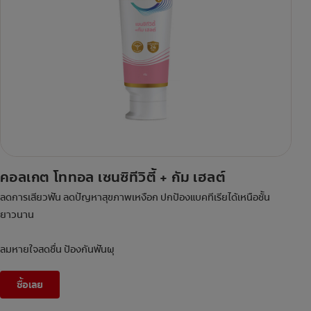
คอลเกต โททอล เซนซิทีวิตี้ + กัม เฮลต์
ลดการเสียวฟัน ลดปัญหาสุขภาพเหงือก ปกป้องแบคทีเรียได้เหนือชั้น
ยาวนาน
ลมหายใจสดชื่น ป้องกันฟันผุ
ซื้อเลย