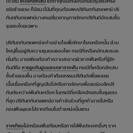
ได้ เช่น
เหงือกอักเสบ
แต่ถ้าคุณมีเหงือกอักเสบรุนแรงหรือ
ชนิดร้ายแรง ก็มีแนวโน้มที่คุณต้องพบปริทันตทันตแพทย์ ปริ
ทันตทันตแพทย์บางคนเชี่ยวชาญการรักษาปริทันต์อักเสบขั้น
รุนแรงโดยเฉพาะ
ปริทันตทันตแพทย์จะทำอย่างไรเพื่อรักษาโรคเหงือกนั้น ส่วน
ใหญ่ขึ้นอยู่กับความรุนแรงของโรค กรณีที่เหงือกอักเสบระยะ
เริ่มต้น อาจเพียงต้องทำความสะอาดผิวรากฟันหรือที่รู้จัก
กันดีคือ
การขูดหินปูนและเกลารากฟัน
กรณีที่เหงือกอักเสบ
ขั้นร้ายแรงขึ้น อาจต้องทำศัลยกรรมปริทันต์เพื่อชดเชย
เนื้อเยื่อเหงือกที่สูญเสียไปหรือการรักษาเพื่อลดร่องลึกปริ
ทันต์ระหว่างฟันกับเหงือก ในกรณีที่เหงือกอักเสบขั้นรุนแรง
ที่สุด ปริทันตทันตแพทย์อาจกำจัดส่วนที่ถูกทำลายไปหรือ
ถอนฟันผุและใส่รากเทียมในตำแหน่งนั้นแทน
รากเทียม
ไม่เหมือนฟันเทียมหรือการใส่ฟันประเภทอื่นๆ ราก