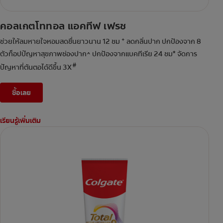
คอลเกตโททอล แอคทีฟ เฟรช
+
ช่วยให้ลมหายใจหอมสดชื่นยาวนาน 12 ชม
ลดกลิ่นปาก ปกป้องจาก 8
ตัวท็อปปัญหาสุขภาพช่องปาก^ ปกป้องจากแบคทีเรีย 24 ชม* จัดการ
#
ปัญหาที่ต้นตอได้ดีขึ้น 3X
ซื้อเลย
เรียนรู้เพิ่มเติม