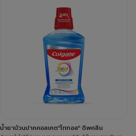
น้ำยาบ้วนปากคอลเกต
โททอล
ดีพคลีน
®
®