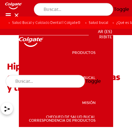
Toggle
Salud Bucal y Cuidado Dental | Colgate®
Salud bucal
¿Qué es l
PARA PROFESIONALES
AR (ES)
SUSCRIBITE
PRODUCTOS
PRODUCTOS
Hipocalcificación del
esmalte: Definición, causas
SALUD BUCAL
Toggle
SALUD BUCAL
y tratamiento
MISIÓN
CHEQUEO DE SALUD BUCAL
MISIÓN
CORRESPONDENCIA DE PRODUCTOS