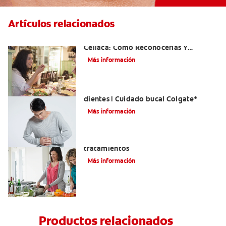
Artículos relacionados
Aftas Causadas Por Enfermedad
Celíaca: Cómo Reconocerlas Y
Tratarlas
Más información
Reflujo ácido y complicaciones en los
dientes | Cuidado bucal Colgate
®
Más información
Eructos de azufre: causas y
tratamientos
Más información
Productos relacionados