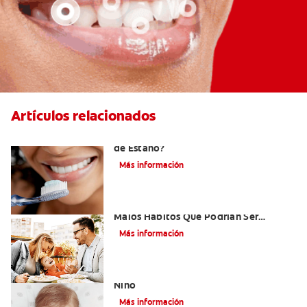
Artículos relacionados
¿Qué es la Pasta Dental con Fluoruro
de Estaño?
Más información
Niños Con Dientes Podridos: Tres
Malos Hábitos Que Podrían Ser
Dañinos
Más información
Paladar Hendido Y Los Dientes De Su
Niño
Más información