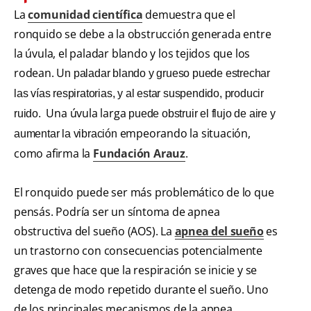
La
comunidad científica
demuestra que el
ronquido se debe a la obstrucción generada entre
la úvula, el paladar blando y los tejidos que los
rodean. U
n paladar blando y grueso puede estrechar
las vías respiratorias, y al estar suspendido, producir
Una úvula larga
ruido.
puede obstruir el flujo de aire y
empeorando la situación,
aumentar la vibración
como afirma la
Fundación Arauz
.
El ronquido puede ser más problemático de lo que
pensás. Podría ser un síntoma de apnea
obstructiva del sueño (AOS). La
apnea del sueño
es
un trastorno con consecuencias potencialmente
graves que hace que la respiración se inicie y se
detenga de modo repetido durante el sueño. Uno
de los principales mecanismos de la apnea