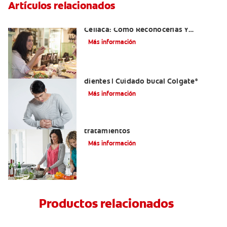
Artículos relacionados
Aftas Causadas Por Enfermedad
Celíaca: Cómo Reconocerlas Y
Tratarlas
Más información
Reflujo ácido y complicaciones en los
dientes | Cuidado bucal Colgate
®
Más información
Eructos de azufre: causas y
tratamientos
Más información
Productos relacionados