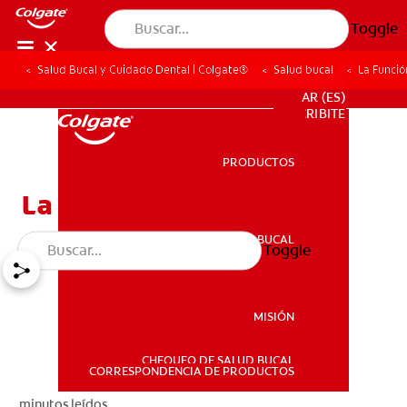
Toggle
Salud Bucal y Cuidado Dental | Colgate®
Salud bucal
La Funció
PARA PROFESIONALES
AR (ES)
SUSCRIBITE
PRODUCTOS
PRODUCTOS
La Función De La Úvula
SALUD BUCAL
Toggle
SALUD BUCAL
MISIÓN
CHEQUEO DE SALUD BUCAL
MISIÓN
CORRESPONDENCIA DE PRODUCTOS
minutos leídos