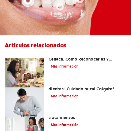
Artículos relacionados
Aftas Causadas Por Enfermedad
Celíaca: Cómo Reconocerlas Y
Tratarlas
Más información
Reflujo ácido y complicaciones en los
dientes | Cuidado bucal Colgate
®
Más información
Eructos de azufre: causas y
tratamientos
Más información