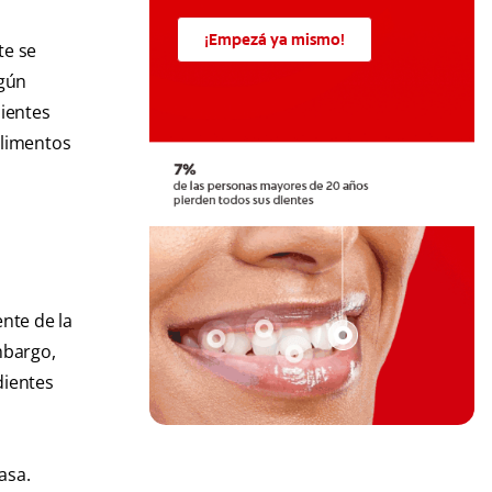
¡Empezá ya mismo!
te se
egún
dientes
alimentos
nte de la
mbargo,
dientes
asa.