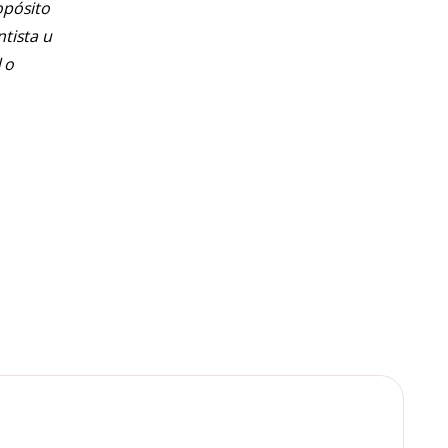
opósito
ntista u
 o