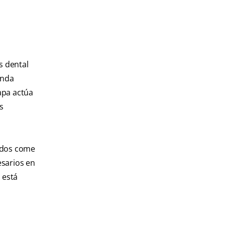
s dental
enda
apa actúa
s
idos come
esarios en
 está