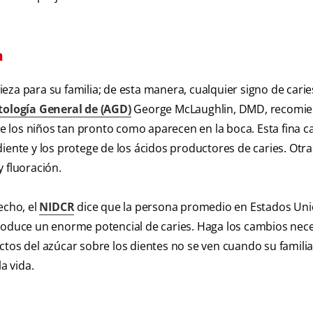
a
eza para su familia; de esta manera, cualquier signo de carie
ología General de (AGD)
George McLaughlin, DMD, recomi
 los niños tan pronto como aparecen en la boca. Esta fina c
iente y los protege de los ácidos productores de caries. Otra
 fluoración.
echo, el
NIDCR
dice que la persona promedio en Estados Un
produce un enorme potencial de caries. Haga los cambios nec
fectos del azúcar sobre los dientes no se ven cuando su familia
a vida.