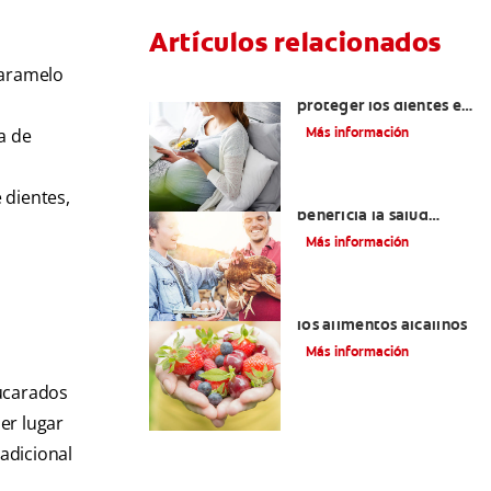
Artículos relacionados
caramelo
Alimentos para
proteger los dientes en
el embarazo
Más información
a de
¿Tomar vitamina K2
 dientes,
beneficia la salud
bucal?
Más información
Beneficios dentales de
los alimentos alcalinos
Más información
zucarados
mer lugar
 adicional