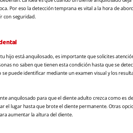
 deberían. La idea es que cuando un diente anquilosado deja
ca. Por eso la detección temprana es vital a la hora de abor
ír con seguridad.
 dental
 tu hijo está anquilosado, es importante que solicites atenció
rsonas no saben que tienen esta condición hasta que se detec
o se puede identificar mediante un examen visual y los resul
ente anquilosado para que el diente adulto crezca como es de
r el lugar hasta que brote el diente permanente. Otras opci
ara aumentar la altura del diente.