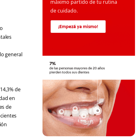
máximo partido de tu rutina
de cuidado.
¡Empezá ya mismo!
 o
tales
lo general
l 14,3% de
edad en
tes de
acientes
ión