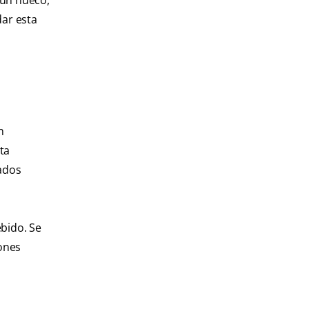
 un hueco,
dar esta
n
ta
tados
bido. Se
ones