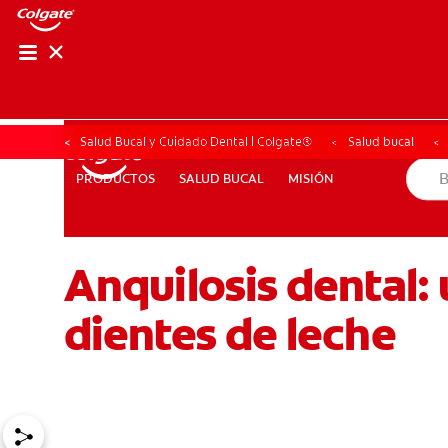
CHEQUEO DE SAL
CHEQUEO DE 
Salud Bucal y Cuidado Dental | Colgate®
Salud bucal
SALUD BUCAL
MISIÓN
PRODUCTOS
PRODUCTOS
SALUD BUCAL
MISIÓN
Anquilosis dental:
PARA PROFESIONALES
AR (ES)
SUSCRIBITE
dientes de leche