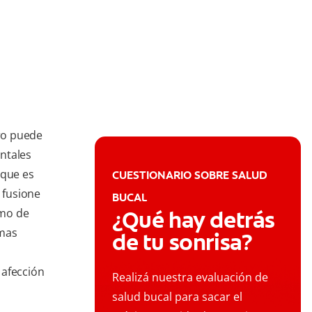
uro puede
ntales
 que es
CUESTIONARIO SOBRE SALUD
 fusione
BUCAL
omo de
¿Qué hay detrás
emas
de tu sonrisa?
 afección
Realizá nuestra evaluación de
salud bucal para sacar el