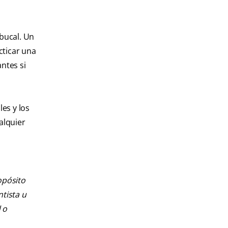
 bucal. Un
ticar una
ntes si
es y los
alquier
opósito
ntista u
 o