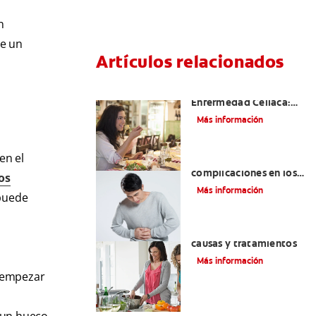
n
de un
Artículos relacionados
Aftas Causadas Por
Enfermedad Celíaca:
Cómo Reconocerlas Y
Más información
Tratarlas
en el
Reflujo ácido y
complicaciones en los
os
dientes | Cuidado bucal
Más información
 puede
Colgate
®
Eructos de azufre:
causas y tratamientos
Más información
n empezar