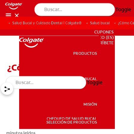
Toggle
Salud Bucal y Cuidado Dental | Colgate®
Salud bucal
¿Cómo Ce
PARA PROFESIONALES
CUPONES
CO (ES)
SUSCRÍBETE
PRODUCTOS
PRODUCTOS
¿Cómo Cepillarse?
SALUD BUCAL
Toggle
SALUD BUCAL
MISIÓN
CHEQUEO DE SALUD BUCAL
MISIÓN
SELECCIÓN DE PRODUCTOS
minutos leídos