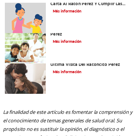
Carta Al Ratón Pérez Y Cumplir Las
Fantasías De Su Hijo/A
Más información
Cómo Montar Un Kit Del Ratoncito
Pérez
Más información
Adiós Dientes De Leche: Celebrando La
Última Visita Del Ratoncito Pérez
Más información
La finalidad de este artículo es fomentar la comprensión y
el conocimiento de temas generales de salud oral. Su
propósito no es sustituir la opinión, el diagnóstico o el