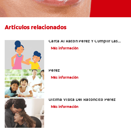
Artículos relacionados
Ideas Recomendadas Para Escribir La
Carta Al Ratón Pérez Y Cumplir Las
Fantasías De Su Hijo/A
Más información
Cómo Montar Un Kit Del Ratoncito
Pérez
Más información
Adiós Dientes De Leche: Celebrando La
Última Visita Del Ratoncito Pérez
Más información