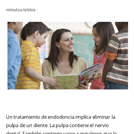
CHEQUEO DE SALUD BUCAL
minutos leídos
SELECCIÓN DE PRODUCTOS
PARA PROFESIONALES
CUPONES
CO (ES)
SUSCRÍBETE
Un tratamiento de endodoncia implica eliminar la
pulpa de un diente. La pulpa contiene el nervio
dental. También contiene vasos sanguíneos que le