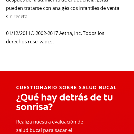
pueden tratarse con analgésicos infantiles de venta
sin receta.
01/12/2011© 2002-2017 Aetna, Inc. Todos los
derechos reservados.
CUESTIONARIO SOBRE SALUD BUCAL
¿Qué hay detrás de tu
sonrisa?
Realiza nuestra evaluación de
salud bucal para sacar el