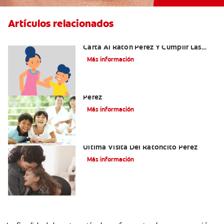
Artículos relacionados
Ideas Recomendadas Para Escribir La
Carta Al Ratón Pérez Y Cumplir Las
Fantasías De Su Hijo/A
Más información
Cómo Montar Un Kit Del Ratoncito
Pérez
Más información
Adiós Dientes De Leche: Celebrando La
Última Visita Del Ratoncito Pérez
Más información